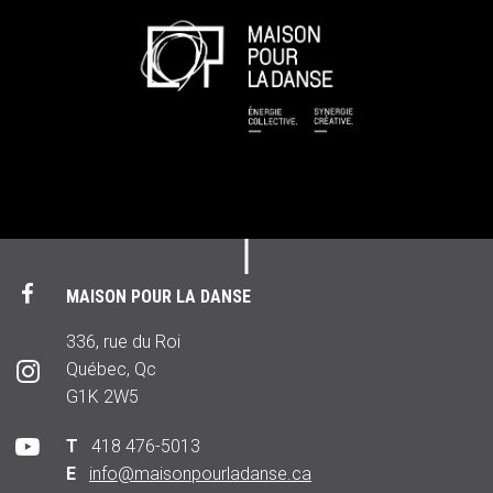
MAISON POUR LA DANSE
336, rue du Roi
Québec, Qc
G1K 2W5
T
418 476-5013
E
info@maisonpourladanse.ca