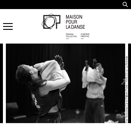
Eve Rousseau-Cyr et Fabien Piché / FORCES © La Rotonde