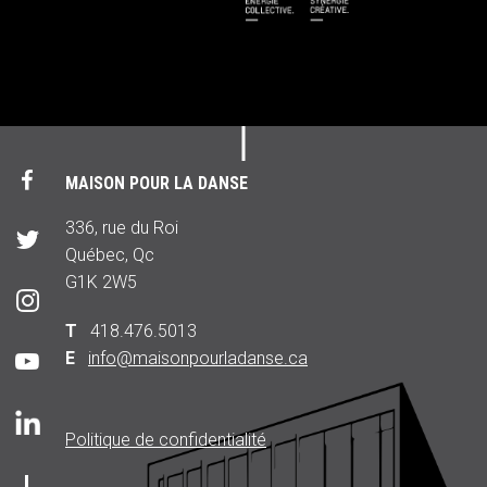
MAISON POUR LA DANSE
336, rue du Roi
Québec, Qc
G1K 2W5
T
418.476.5013
E
info@maisonpourladanse.ca
Politique de confidentialité