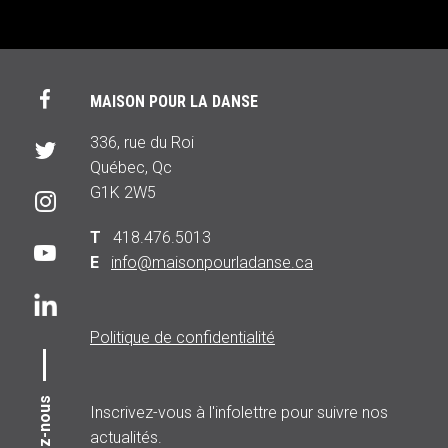
MAISON POUR LA DANSE
336, rue du Roi
Québec, Qc
G1K 2W5
T
418.476.5013
E
info@maisonpourladanse.ca
Politique de confidentialité
Suivez-nous
Inscrivez-vous à l'infolettre pour suivre nos
actualités.