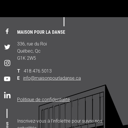
MAISON POUR LA DANSE
336, rue du Roi
Québec, Qc
G1K 2W5
T
418.476.5013
E
info@maisonpourladanse.ca
Politique de confidentialité
Inscrivez-vous à l'infolettre pour suivre nos