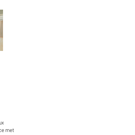
ux
nce met