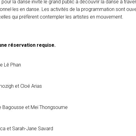
n pour la danse invite le grand public à découvrir la danse à traver
sionnel·les en danse. Les activités de la programmation sont ouv
celles qui préfèrent contempler les artistes en mouvement.
cune réservation requise.
le Lê Phan
ozigh et Cloé Arias
Le Bagousse et Meï Thongsoume
ica et Sarah-Jane Savard