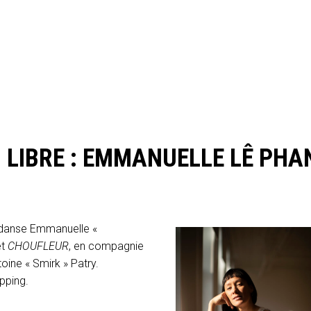
O LIBRE : EMMANUELLE LÊ PHA
 en danse Emmanuelle «
et
CHOUFLEUR
, en compagnie
oine « Smirk » Patry.
opping.