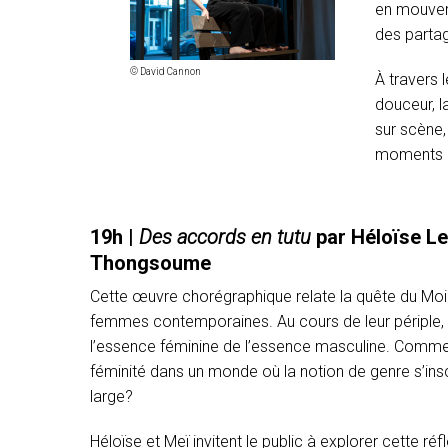
en mouveme
des partag
© David Cannon
À travers l
douceur, l
sur scène,
moments où
19h |
Des accords en tutu
par Héloïse L
Thongsoume
Cette œuvre chorégraphique relate la quête du Moi
femmes contemporaines. Au cours de leur périple, e
l’essence féminine de l’essence masculine. Commen
féminité dans un monde où la notion de genre s’insc
large?
Héloïse et Meï invitent le public à explorer cette ré