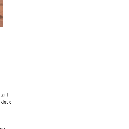
 tant
e deux