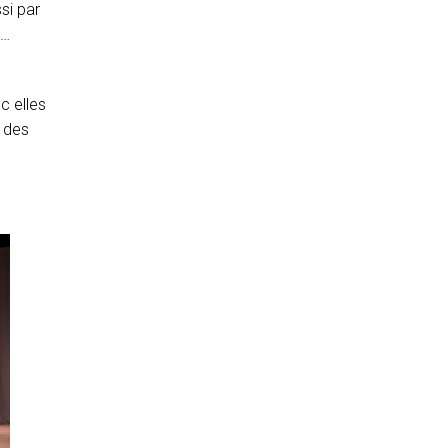
si par
s…
c elles
n des