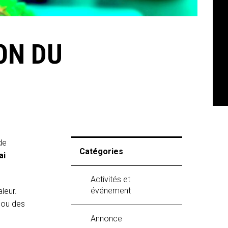
ION DU
de
Catégories
ai
Activités et
événement
leur.
 ou des
Annonce