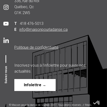
336, rue du Roi
Québec, Qc
G1K 2W5
T
418 476-5013
E
info@maisonpourladanse.ca
Politique de confidentialité
Inscrivez-vous à l'infolettre pour suivre nos
Suivez-nous
actualités.
Infolettre →
© Maison pour la danse de Québec 2017. Tous droits réservés. // Réalisé par