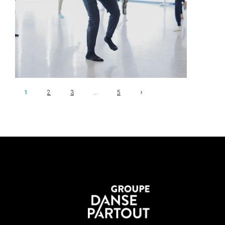
›
1
2
3
…
5