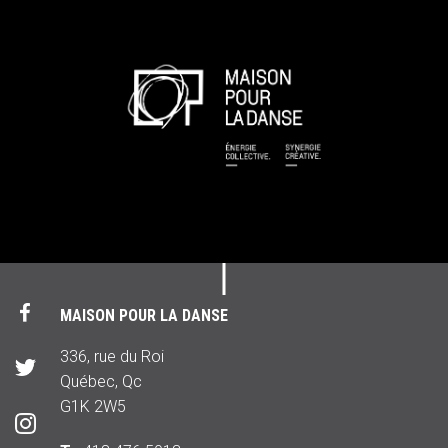
MAISON POUR LA DANSE
336, rue du Roi
Québec, Qc
G1K 2W5