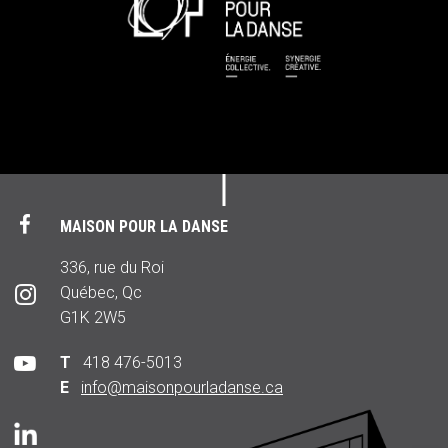
MAISON POUR LA DANSE
336, rue du Roi
Québec, Qc
G1K 2W5
T
418 476-5013
E
info@maisonpourladanse.ca