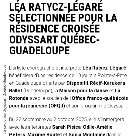
LÉA RATYCZ-LÉGARÉ
SÉLECTIONNÉE POUR LA
RÉSIDENCE CROISÉE
ODYSSART QUÉBEC-
GUADELOUPE
Léa Ratycz-Légaré sélectionnée pour la résidence croisée Odyssart Québec-Guadeloupe
L’artiste chorégraphe et interprète
Léa Ratycz-Légaré
bénéficiera d’une résidence de 10 jours à Pointe-à-Pitre
en Guadeloupe offerte par
Dispositif Récif-Karukera
Ballet
(Guadeloupe), la
Maison pour la danse
et
La
Rotonde
avec le soutien de l’
Office franco-québécois
pour la jeunesse (OFQJ)
et son programme Odyssart.
Du 22 septembre au 2 octobre 2025, elle s’immergera
avec les interprètes
Sarah Pisica
,
Odile-Amélie
Peters
,
Maxime Boutet
et
Sonia Montminy
dans le