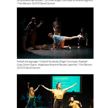
La survivance des lucioles
/ Le CRue (Roger Cournoyer et Amélie Gagnon)
/ Fait Maison 2024 © David Cannon
Portrait d’un paysage
/ Collectif Austarda (Roger Cournoyer, Raphaël
Guay, Simon Doyon, Angélique Amyot et Maude Lapointe) / Fait Maison
2024 © David Cannon