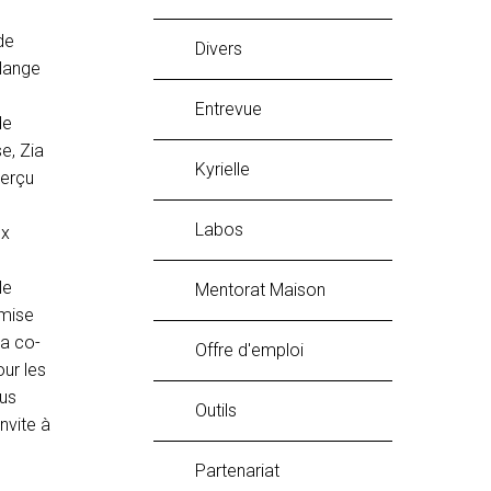
de
Divers
lange
Entrevue
de
e, Zia
Kyrielle
perçu
labos
ux
le
Mentorat Maison
 mise
 a co-
Offre d'emploi
ur les
ous
Outils
nvite à
Partenariat