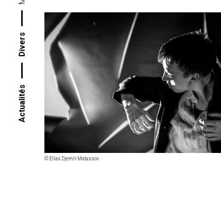
Divers
Actualités
© Elias Djemil-Matassov