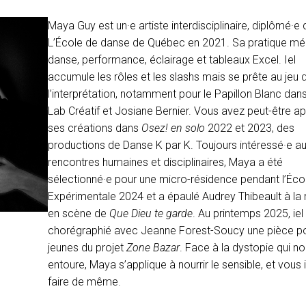
Maya Guy est un·e artiste interdisciplinaire, diplômé·e 
L’École de danse de Québec en 2021. Sa pratique mé
danse, performance, éclairage et tableaux Excel. Iel
accumule les rôles et les slashs mais se prête au jeu 
l’interprétation, notamment pour le Papillon Blanc dans
Lab Créatif et Josiane Bernier. Vous avez peut-être a
ses créations dans
Osez! en solo
2022 et 2023, des
productions de Danse K par K. Toujours intéressé·e a
rencontres humaines et disciplinaires, Maya a été
sélectionné·e pour une micro-résidence pendant l’Éco
Expérimentale
2024 et a épaulé Audrey Thibeault à la
en scène de
Que Dieu te garde
. Au printemps 2025, iel
chorégraphié avec Jeanne Forest-Soucy une pièce po
jeunes du projet
Zone Bazar
. Face à la dystopie qui n
entoure, Maya s’applique à nourrir le sensible, et vous i
faire de même.