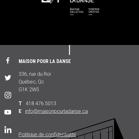
MAISON POUR LA DANSE
336, rue du Roi
Québec, Qc
G1K 2W5
T
418.476.5013
E
info@maisonpourladanse.ca
Politique de confidentialité