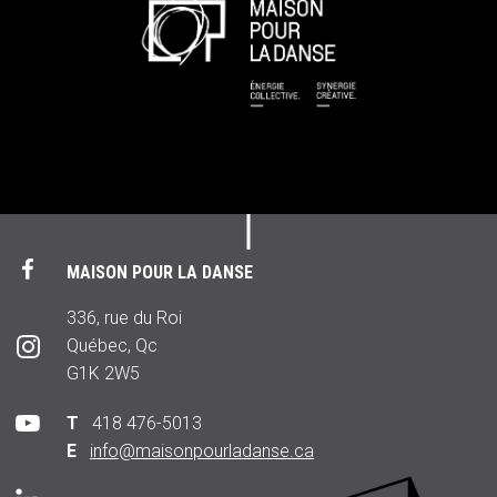
MAISON POUR LA DANSE
336, rue du Roi
Québec, Qc
G1K 2W5
T
418 476-5013
E
info@maisonpourladanse.ca