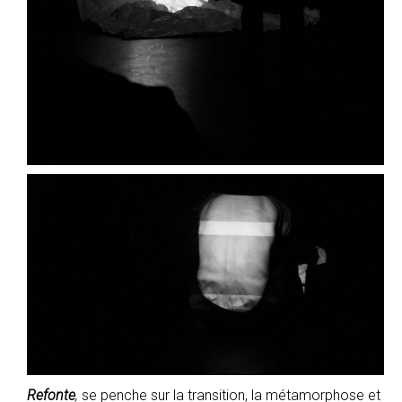
Refonte
,
se penche sur la transition, la métamorphose et