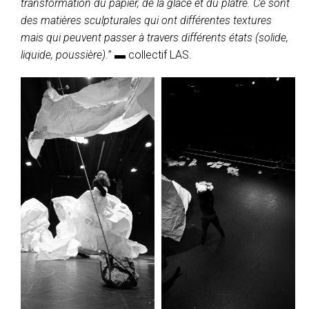
transformation du papier, de la glace et du plâtre. Ce sont
des matières sculpturales qui ont différentes textures
mais qui peuvent passer à travers différents états (solide,
liquide, poussière).
” ▬ collectif LAS.