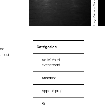
Image // Antoine Caron
Catégories
cre
on qui…
Activités et
événement
Annonce
Appel à projets
Bilan