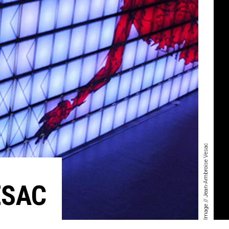
Image // Jean-Ambroise Vesac
ESAC