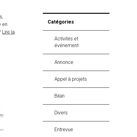
s,
Catégories
e en
/
Lire la
Activités et
événement
Annonce
Appel à projets
Bilan
Divers
Entrevue