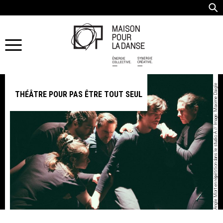
Angle Mort en répétition dans le studio A // Image: Maxime Daigle
THÉÂTRE POUR PAS ÊTRE TOUT SEUL