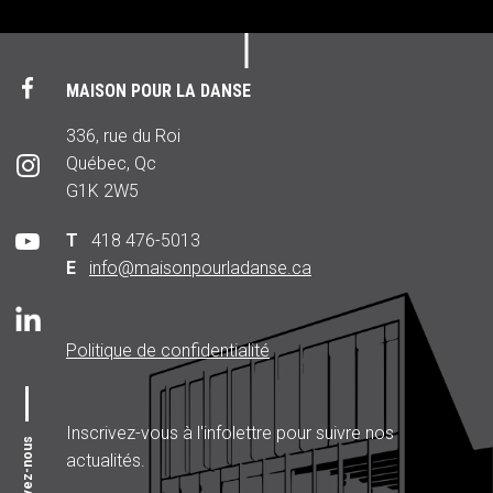
MAISON POUR LA DANSE
336, rue du Roi
Québec, Qc
G1K 2W5
T
418 476-5013
E
info@maisonpourladanse.ca
Politique de confidentialité
Inscrivez-vous à l'infolettre pour suivre nos
Suivez-nous
actualités.