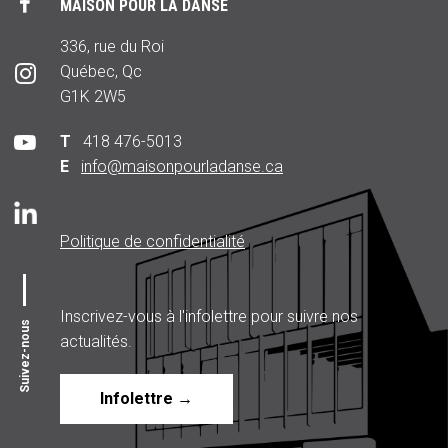
MAISON POUR LA DANSE
336, rue du Roi
Québec, Qc
G1K 2W5
T
418 476-5013
E
info@maisonpourladanse.ca
Politique de confidentialité
Inscrivez-vous à l'infolettre pour suivre nos
Suivez-nous
actualités.
Infolettre →