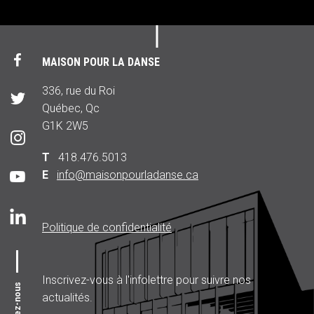
MAISON POUR LA DANSE
336, rue du Roi
Québec, Qc
G1K 2W5
T
418.476.5013
E
info@maisonpourladanse.ca
Politique de confidentialité
Inscrivez-vous à l'infolettre pour suivre nos
Suivez-nous
actualités.