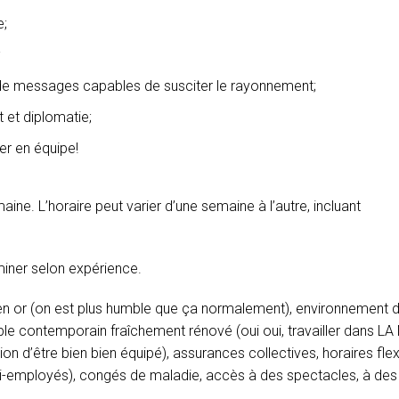
e;
;
 de messages capables de susciter le rayonnement;
t et diplomatie;
ler en équipe!
ine. L’horaire peut varier d’une semaine à l’autre, incluant
rminer selon expérience.
 en or (on est plus humble que ça normalement), environnement 
uble contemporain fraîchement rénové (oui oui, travailler dans L
stion d’être bien bien équipé), assurances collectives, horaires fle
idi-employés), congés de maladie, accès à des spectacles, à des