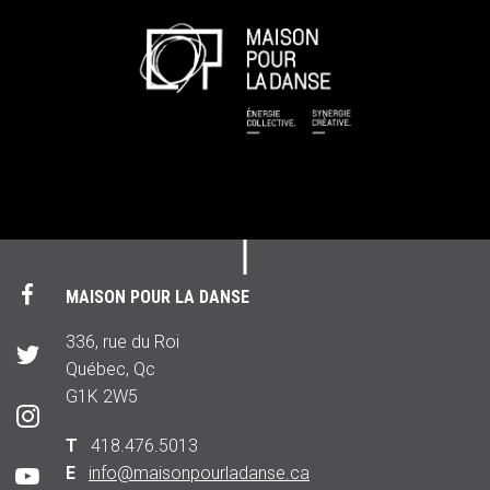
MAISON POUR LA DANSE
336, rue du Roi
Québec, Qc
G1K 2W5
T
418.476.5013
E
info@maisonpourladanse.ca