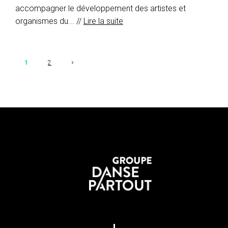
accompagner le développement des artistes et
organismes du... //
Lire la suite
›
1
2