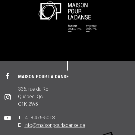
MAISON POUR LA DANSE
336, rue du Roi
Québec, Qc
G1K 2W5
T
418 476-5013
E
info@maisonpourladanse.ca