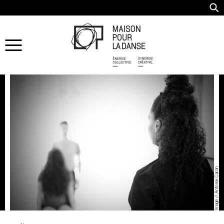
Image // Antoine Caron