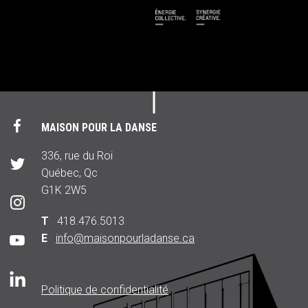
MAISON POUR LA DANSE
336, rue du Roi
Québec, Qc
G1K 2W5
T
418.476.5013
E
info@maisonpourladanse.ca
Politique de confidentialité