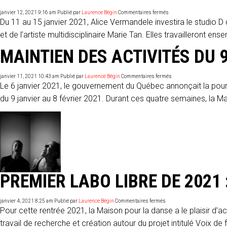
sur
janvier 12, 2021 9:16 am
Publié par
Laurence Bégin
Commentaires fermés
Deuxième
Du 11 au 15 janvier 2021, Alice Vermandele investira le studio 
Labo
libre
et de l’artiste multidisciplinaire Marie Tan. Elles travailleront ens
de
janvier
MAINTIEN DES ACTIVITÉS DU 9
:
Alice
Vermandele
travaille
sur
janvier 11, 2021 10:43 am
Publié par
Laurence Bégin
Commentaires fermés
Les
Maintien
Le 6 janvier 2021, le gouvernement du Québec annonçait la pou
avions
des
en
activités
du 9 janvier au 8 février 2021. Durant ces quatre semaines, la Ma
papier
du
9
janvier
au
8
février
2021
PREMIER LABO LIBRE DE 2021
sur
janvier 4, 2021 8:25 am
Publié par
Laurence Bégin
Commentaires fermés
Premier
Pour cette rentrée 2021, la Maison pour la danse a le plaisir d’ac
Labo
libre
travail de recherche et création autour du projet intitulé Voix d
de