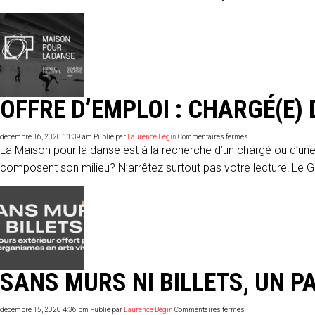
2021
:
Voix
de
femmes
de
Julia-
Maude
Cloutier
OFFRE D’EMPLOI : CHARGÉ(E
sur
décembre 16, 2020 11:39 am
Publié par
Laurence Bégin
Commentaires fermés
Offre
La Maison pour la danse est à la recherche d’un chargé ou d’une
d’emploi
:
composent son milieu? N’arrêtez surtout pas votre lecture! Le G
chargé(e)
des
communications
SANS MURS NI BILLETS, UN P
sur
décembre 15, 2020 4:36 pm
Publié par
Laurence Bégin
Commentaires fermés