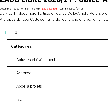
sur
décembre 7, 2020 10:18 am
Publié par
Laurence Bégin
Commentaires fermés
Labo
Du 7 au 11 décembre, l’artiste en danse Odile-Amélie Peters prof
libre
2020/21
À propos du labo Cette semaine de recherche et création en studi
:
Odile-
Amélie
Peters
›
1
2
ouvre
le
bal
Catégories
Activités et événement
Annonce
Appel à projets
Bilan