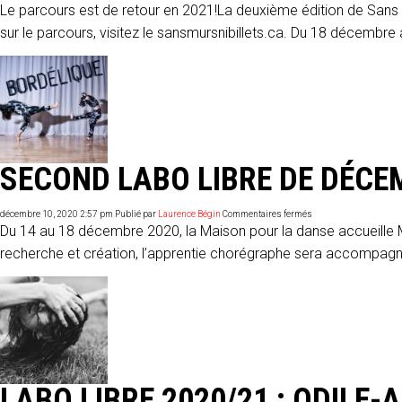
Sans
Le parcours est de retour en 2021!La deuxième édition de Sans mu
murs
ni
sur le parcours, visitez le sansmursnibillets.ca. Du 18 décembre a
billets,
un
parcours
artistique
extérieur
SECOND LABO LIBRE DE DÉCE
sur
décembre 10, 2020 2:57 pm
Publié par
Laurence Bégin
Commentaires fermés
Second
Du 14 au 18 décembre 2020, la Maison pour la danse accueille Mé
Labo
libre
recherche et création, l’apprentie chorégraphe sera accompagn
de
décembre
:
une
première
pièce
pour
Mélissa
Martin
LABO LIBRE 2020/21 : ODILE-