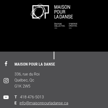
MAISON POUR LA DANSE
336, rue du Roi
Québec, Qc
G1K 2W5
T
418 476-5013
E
info@maisonpourladanse.ca