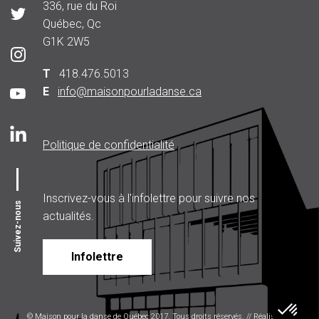
336, rue du Roi
Québec, Qc
G1K 2W5
T
418.476.5013
E
info@maisonpourladanse.ca
Politique de confidentialité
Inscrivez-vous à l'infolettre pour suivre nos
Suivez-nous
actualités.
Infolettre
© Maison pour la danse de Québec 2017. Tous droits réservés. // Réalisé par