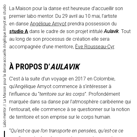
Labo mentor // La Maison pour la danse accueille Angélique Amyot en studio
La Maison pour la danse est heureuse d’accueillir son
premier labo mentor. Du 29 avril au 10 mai, l’artiste
en danse
Angélique Amyot
prendra possession du
studio A
dans le cadre de son projet intitulé
Aulavik
. Tout
au long de son processus de création elle sera
accompagnée d’une mentore,
Ève Rousseau-Cyr
.
À PROPOS D’
AULAVIK
C’est à la suite d’un voyage en 2017 en Colombie,
qu’Angélique Amyot commence à s’intéresser à
l’influence du “
territoire sur les corps
”. Profondément
marquée dans sa danse par l’atmosphère caribéenne qui
l’entourait, elle commence à se questionner sur la notion
de territoire et son emprise sur le corps humain.
“
Qu’est-ce que l’on transporte en pensées, qu’est-ce ce